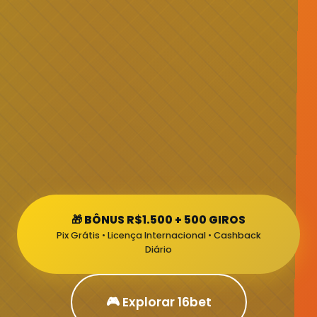
🎁 BÔNUS R$1.500 + 500 GIROS
Pix Grátis • Licença Internacional • Cashback
Diário
🎮 Explorar 16bet