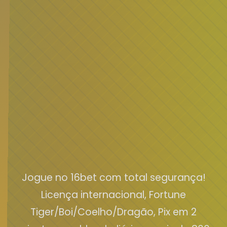
Jogue no 16bet com total segurança!
Licença internacional, Fortune
Tiger/Boi/Coelho/Dragão, Pix em 2