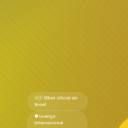
🇧🇷 16bet Oficial do
Brasil
🛡️ Licença
Internacional