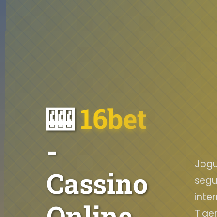
🎰
16bet
-
Jogu
Cassino
segu
inte
Online
Tige