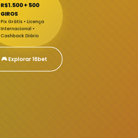
R$1.500 + 500
GIROS
Pix Grátis • Licença
Internacional •
Cashback Diário
🎮 Explorar 16bet