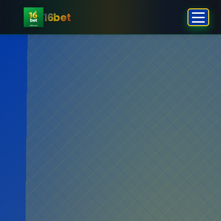
16bet