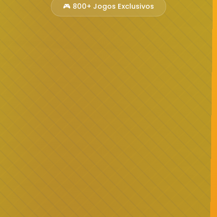
🎮 800+ Jogos Exclusivos