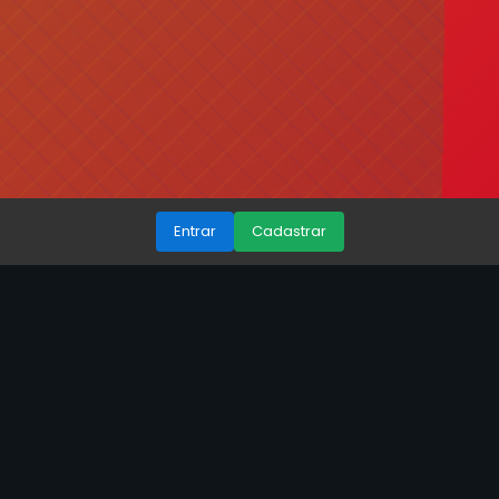
Entrar
Cadastrar