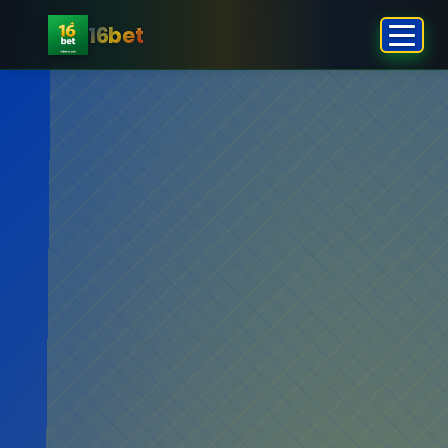
16bet