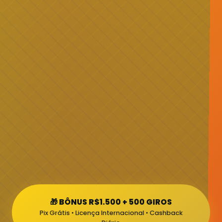
🎁 BÔNUS R$1.500 + 500 GIROS
Pix Grátis • Licença Internacional • Cashback