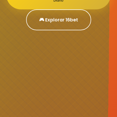
Diário
🎮 Explorar 16bet