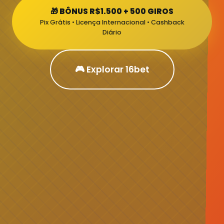
🎁 BÔNUS R$1.500 + 500 GIROS
Pix Grátis • Licença Internacional • Cashback
Diário
🎮 Explorar 16bet