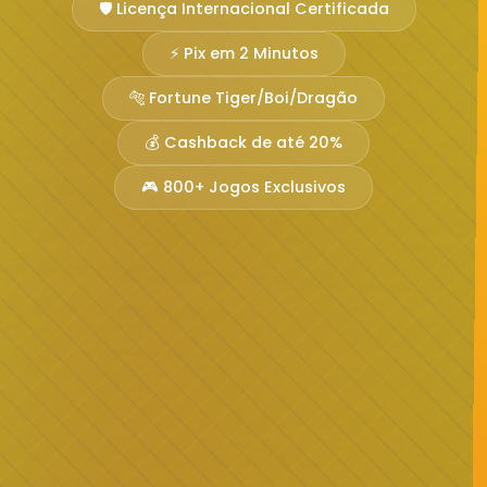
🛡️ Licença Internacional Certificada
⚡ Pix em 2 Minutos
🐅 Fortune Tiger/Boi/Dragão
💰 Cashback de até 20%
🎮 800+ Jogos Exclusivos