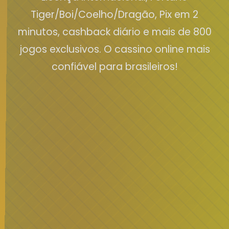
Tiger/Boi/Coelho/Dragão, Pix em 2
minutos, cashback diário e mais de 800
jogos exclusivos. O cassino online mais
confiável para brasileiros!